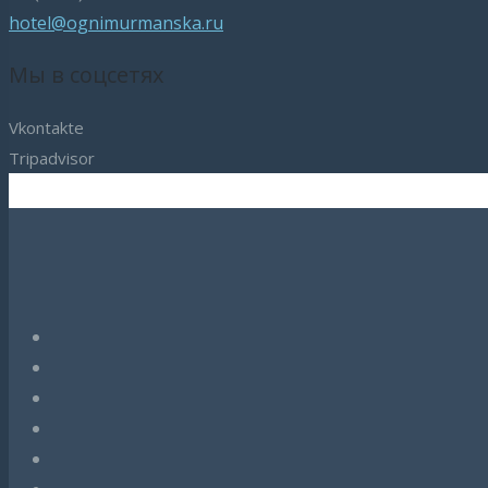
hotel@ognimurmanska.ru
Мы в соцсетях
Vkontakte
Tripadvisor